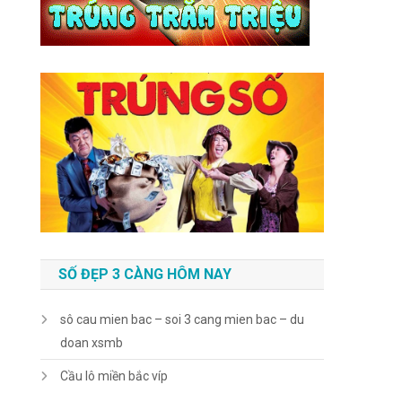
SỐ ĐẸP 3 CÀNG HÔM NAY
sô cau mien bac – soi 3 cang mien bac – du
doan xsmb
Cầu lô miền bắc víp