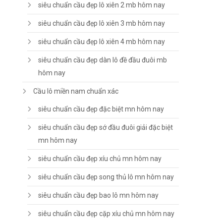
siêu chuẩn cầu đẹp lô xiên 2 mb hôm nay
siêu chuẩn cầu đẹp lô xiên 3 mb hôm nay
siêu chuẩn cầu đẹp lô xiên 4 mb hôm nay
siêu chuẩn cầu đẹp dàn lô đề đầu đuôi mb
hôm nay
Cầu lô miền nam chuẩn xác
siêu chuẩn cầu đẹp đặc biệt mn hôm nay
siêu chuẩn cầu đẹp sớ đầu đuôi giải đặc biệt
mn hôm nay
siêu chuẩn cầu đẹp xíu chủ mn hôm nay
siêu chuẩn cầu đẹp song thủ lô mn hôm nay
siêu chuẩn cầu đẹp bao lô mn hôm nay
siêu chuẩn cầu đẹp cặp xíu chủ mn hôm nay