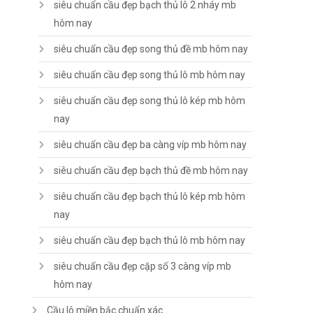
siêu chuẩn cầu đẹp bạch thủ lô 2 nháy mb
hôm nay
siêu chuẩn cầu đẹp song thủ đề mb hôm nay
siêu chuẩn cầu đẹp song thủ lô mb hôm nay
siêu chuẩn cầu đẹp song thủ lô kép mb hôm
nay
siêu chuẩn cầu đẹp ba càng víp mb hôm nay
siêu chuẩn cầu đẹp bạch thủ đề mb hôm nay
siêu chuẩn cầu đẹp bạch thủ lô kép mb hôm
nay
siêu chuẩn cầu đẹp bạch thủ lô mb hôm nay
siêu chuẩn cầu đẹp cặp số 3 càng víp mb
hôm nay
Cầu lô miền bắc chuẩn xác