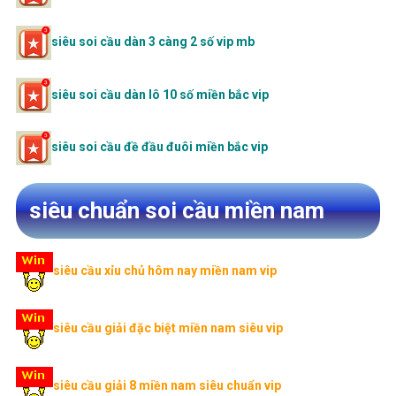
siêu soi cầu dàn 3 càng 2 số vip mb
siêu soi cầu dàn lô 10 số miền bắc vip
siêu soi cầu đề đầu đuôi miền bắc vip
siêu chuẩn soi cầu miền nam
siêu cầu xỉu chủ hôm nay miền nam vip
siêu cầu giải đặc biệt miền nam siêu vip
siêu cầu giải 8 miền nam siêu chuẩn vip