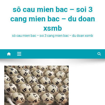
Skip
sô cau mien bac – soi 3
to
content
cang mien bac – du doan
xsmb
sô cau mien bac – soi 3 cang mien bac – du doan xsmb