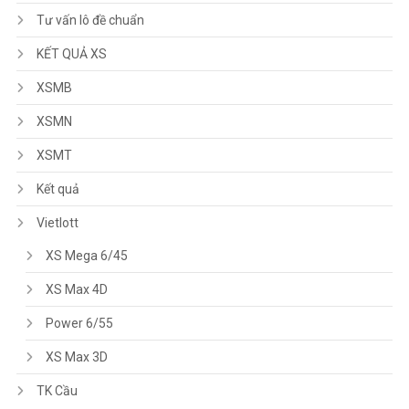
Tư vấn lô đề chuẩn
KẾT QUẢ XS
XSMB
XSMN
XSMT
Kết quả
Vietlott
XS Mega 6/45
XS Max 4D
Power 6/55
XS Max 3D
TK Cầu