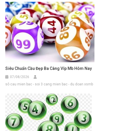
viết
Siêu Chuẩn Cầu Đẹp Ba Càng Víp Mb Hôm Nay
07/08/2026
sô cau mien bac - soi 3 cang mien bac - du doan xsmb