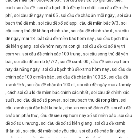
cầu đề miễn phí 000webhost , soi cầu đề siêu víp giải đặc biệt ,
cách soi cầu đề , soi cầu bạch thủ đề uy tín nhất , soi cầu đề miễn
phí , soi cầu đề ngày mai 05 , soi cầu đề chắc ăn mỗi ngày , soi cầu
bạch thủ đề mb , soi cầu đề xổ số app , cầu đề miền bắc 9/3 , soi
cầu song thủ đề không chính xác , soi cầu đề chính xác it , soi cầu
đề ngày mai 18 , bắt cầu đề miền bắc hôm nay , soi cầu bạch thủ
đề kiên giang , soi đề hôm nay ra con gì , soi cầu đề xổ số â vị trí
com vn , soi cầu đề chính xác 100 trung , soi cầu song thủ đề yên
bái , soi cầu đề xsmb 5/7/2 , soi đề xsmb 00 , cầu đề siêu vip hôm
nay đà nẵng ngày , soi cầu bạch thủ đề xsmb hôm nay , soi cầu đề
chính xác 100 ơ miền bắc , soi cầu đề chắc ăn 100 25 , soi cầu đề
xsmb 9/6 , soi cầu đề chắc ăn 100 ol , soi cầu đề ngày mai afamily
, cách soi cầu lô đề miền bắc chính xác nhất , soi cầu đề chính xác
suất , soi cầu đề xổ số power , soi cau bach thu đề rong kim , soi
cầu xsmb giải đặc biệt kubota , cho xin con số đánh đề , soi cầu đề
chắc ăn phải thử , cầu đề siêu víp hôm nay xổ số miền bắc , soi cầu
đề xổ số u nương , soi cầu đề xổ số kiên giang , soi cầu đề xsmb
thần tài , soi cầu đề miền bắc yêu cầu , soi cầu đề chắc ăn uống