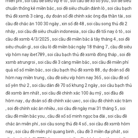
miễn phí , soi cầu đề siêu víp ê tô , soi cầu đề xổ số you , soi đề siêu
chuẩn thống kê miền bắc , soi đề siêu chuẩn đánh lô , soi cầu bạch
thủ đề xsmb 3 càng , dự đoán số đề chính xác ông địa thần tài , soi
cầu đề chắc ăn 100 30 ngày , xin số đề 48 , soi cầu song thủ đề 2
nháy , soi cầu đề siêu chuẩn indonesia , soi cầu đề tối nay ô tô , soi
cầu đề xsmb 4/3/2025 , soi cầu đề miền bắc ă tây tháng 4 , soi đề
siêu chuẩn gì , soi cầu lô đề miền bắc ngày 18 tháng 7 , cầu đề siêu
víp hôm nay ibet789 , soi cầu bạch thủ đề xsmb đồng tháp , soi đề
xsmb atrungroi , soi cầu đề 3 càng miền bắc , soi cầu đề miễn phí
quả xổ số miền bắc , soi cầu bạch thủ đề xsmb 88 , dự đoán số đề
hôm nay miền trung , cầu đề siêu víp hôm nay 365 , soi cầu đề xổ
số yên thứ 2 , soi cầu dàn đề 70 số khung 2 ngày , soi cầu bạch thủ
đề xsmb âm nhất , soi cầu đề chính xác 100 âu mỹ , soi đầu đề
hôm nay , dự đoán số đề chính xác uwc , soi cầu đề chính xác trăm
, soi đề chính xác ăn nhiều , soi cầu đề ngày mai 31 tháng 5 , soi
cầu đề miền bắc you , cầu đề xổ số minh ngọc ba đài , soi cầu đề
chắc ăn miễn phí , soi cầu song thủ đề 4 số , soi cầu đề xsmb hôm
nay , soi cầu đề miễn phí quang binh , cầu đề 3 miền đại phát , soi