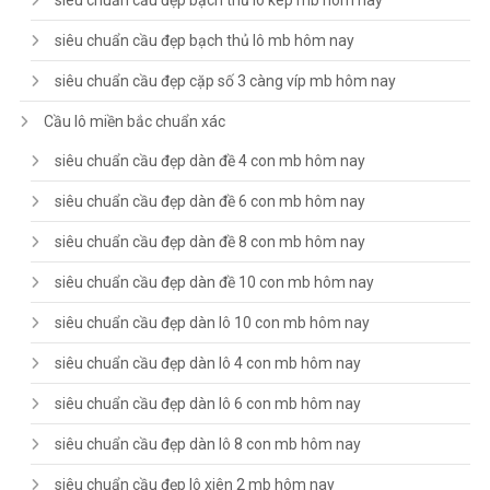
siêu chuẩn cầu đẹp bạch thủ lô mb hôm nay
siêu chuẩn cầu đẹp cặp số 3 càng víp mb hôm nay
Cầu lô miền bắc chuẩn xác
siêu chuẩn cầu đẹp dàn đề 4 con mb hôm nay
siêu chuẩn cầu đẹp dàn đề 6 con mb hôm nay
siêu chuẩn cầu đẹp dàn đề 8 con mb hôm nay
siêu chuẩn cầu đẹp dàn đề 10 con mb hôm nay
siêu chuẩn cầu đẹp dàn lô 10 con mb hôm nay
siêu chuẩn cầu đẹp dàn lô 4 con mb hôm nay
siêu chuẩn cầu đẹp dàn lô 6 con mb hôm nay
siêu chuẩn cầu đẹp dàn lô 8 con mb hôm nay
siêu chuẩn cầu đẹp lô xiên 2 mb hôm nay