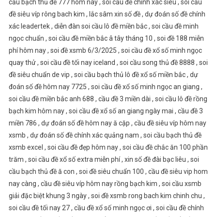
cầu bạch thủ đề 777 hôm nay , soi cầu đề chính xác siêu , soi cầu
đề siêu víp rông bach kim , lắc sâm xin số đề , dự đoán số đề chính
xác leadertek , diễn đàn soi cầu lô đề miền bắc , soi cầu đề minh
ngọc chuẩn , soi cầu đề miền bắc â tây tháng 10 , soi đề 188 miễn
phí hôm nay , soi đề xsmb 6/3/2025 , soi cầu đề xổ số minh ngọc
quay thử , soi cầu đề tối nay iceland , soi cầu song thủ đề 8888 , soi
đề siêu chuẩn de vip , soi cầu bạch thủ lô đề xổ số miền bắc , dự
đoán số đề hôm nay 7725 , soi cầu đề xổ số minh ngọc an giang ,
soi cầu đề miền bắc anh 688 , cầu đề 3 miền dài , soi cầu lô đề rồng
bạch kim hôm nay , soi cầu đề xổ số an giang ngày mai , cầu đề 3
miền 786 , dự đoán số đề hôm nay ă cặp , cầu đề siêu víp hôm nay
xsmb , dự đoán số đề chính xác quảng nam , soi cầu bạch thủ đề
xsmb excel , soi cầu đề đẹp hôm nay , soi cầu đề chắc ăn 100 phần
trăm , soi cầu đề xổ số extra miễn phí , xin số đề đài bạc liêu , soi
cầu bạch thủ đề ă con , soi đề siêu chuẩn 100 , cầu đề siêu vip hom
nay càng , cầu đề siêu víp hôm nay rồng bạch kim , soi cầu xsmb
giải đặc biệt khung 3 ngày , soi đề xsmb rong bach kim chinh chu ,
soi cầu đề tối nay 27 , cầu đề xổ số minh ngọc ơi , soi cầu đề chính