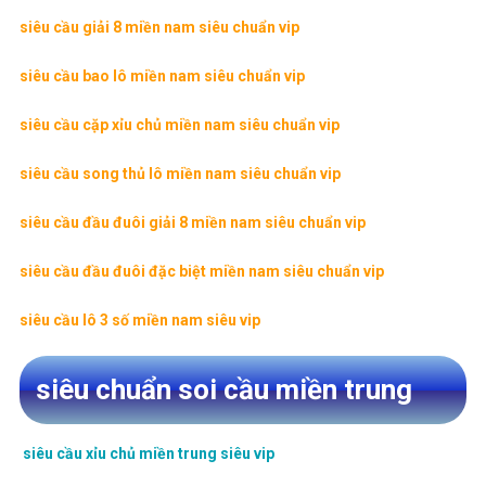
siêu cầu giải 8 miền nam siêu chuẩn vip
siêu cầu bao lô miền nam siêu chuẩn vip
siêu cầu cặp xỉu chủ miền nam siêu chuẩn vip
siêu cầu song thủ lô miền nam siêu chuẩn vip
siêu cầu đầu đuôi giải 8 miền nam siêu chuẩn vip
siêu cầu đầu đuôi đặc biệt miền nam siêu chuẩn vip
siêu cầu lô 3 số miền nam siêu vip
siêu chuẩn soi cầu miền trung
siêu cầu xỉu chủ miền trung siêu vip