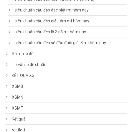
siêu chuẩn cầu đẹp đặc biệt mt hôm nay
siêu chuẩn cầu đẹp giải tám mt hôm nay
siêu chuẩn cầu đẹp lô 3 số mt hôm nay
siêu chuẩn cầu đẹp sớ đầu đuôi giải 8 mt hôm nay
Sổ mơ lô đề
Tư vấn lô đề chuẩn
KẾT QUẢ XS
XSMB
XSMN
XSMT
Kết quả
Vietlott