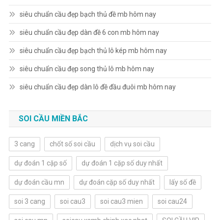
siêu chuẩn cầu đẹp bạch thủ đề mb hôm nay
siêu chuẩn cầu đẹp dàn đề 6 con mb hôm nay
siêu chuẩn cầu đẹp bạch thủ lô kép mb hôm nay
siêu chuẩn cầu đẹp song thủ lô mb hôm nay
siêu chuẩn cầu đẹp dàn lô đề đầu đuôi mb hôm nay
SOI CẦU MIỀN BẮC
3 cang
chốt số soi cầu
dịch vụ soi cầu
dự đoán 1 cặp số
dự đoán 1 cặp số duy nhất
dự đoán cầu mn
dự đoán cặp số duy nhất
lấy số đề
soi 3 cang
soi cau3
soi cau3 mien
soi cau24