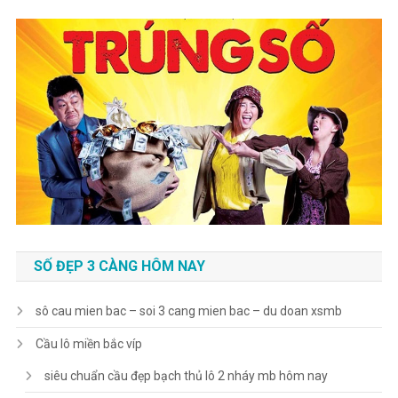
SỐ ĐẸP 3 CÀNG HÔM NAY
sô cau mien bac – soi 3 cang mien bac – du doan xsmb
Cầu lô miền bắc víp
siêu chuẩn cầu đẹp bạch thủ lô 2 nháy mb hôm nay