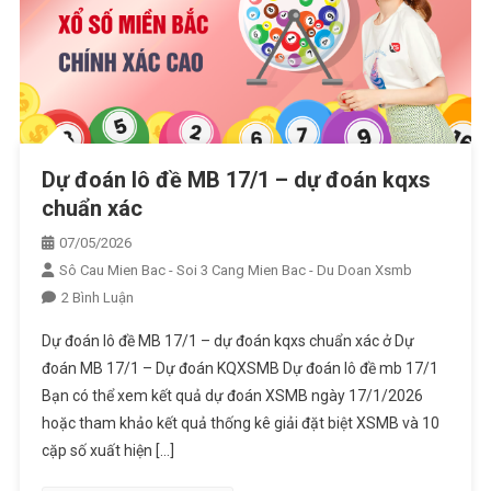
Dự đoán lô đề MB 17/1 – dự đoán kqxs
chuẩn xác
07/05/2026
Sô Cau Mien Bac - Soi 3 Cang Mien Bac - Du Doan Xsmb
Ở
2 Bình Luận
Dự
Dự đoán lô đề MB 17/1 – dự đoán kqxs chuẩn xác ở Dự
Đoán
đoán MB 17/1 – Dự đoán KQXSMB Dự đoán lô đề mb 17/1
Lô
Bạn có thể xem kết quả dự đoán XSMB ngày 17/1/2026
Đề
hoặc tham khảo kết quả thống kê giải đặt biệt XSMB và 10
MB
17/1
cặp số xuất hiện […]
–