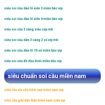
siêu soi cầu dàn lô xiên 3 miền bắc vip
siêu soi cầu dàn lô xiên 4 miền bắc vip
siêu soi cầu 3 càng siêu cấp mb
siêu soi cầu dàn 3 càng 2 số vip mb
siêu soi cầu dàn lô 10 số miền bắc vip
siêu soi cầu đề đầu đuôi miền bắc vip
siêu chuẩn soi cầu miền nam
siêu cầu xỉu chủ hôm nay miền nam vip
siêu cầu giải đặc biệt miền nam siêu vip