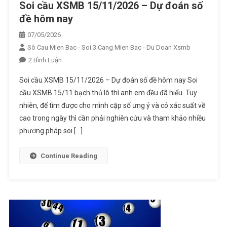
Soi cầu XSMB 15/11/2026 – Dự đoán số
đề hôm nay
07/05/2026
Sô Cau Mien Bac - Soi 3 Cang Mien Bac - Du Doan Xsmb
Ở
2 Bình Luận
Soi
Soi cầu XSMB 15/11/2026 – Dự đoán số đề hôm nay Soi
Cầu
cầu XSMB 15/11 bạch thủ lô thì anh em đều đã hiểu. Tuy
XSMB
nhiên, để tìm được cho mình cặp số ưng ý và có xác suất về
15/11/2026
cao trong ngày thì cần phải nghiên cứu và tham khảo nhiều
–
Dự
phương pháp soi […]
Đoán
Số
Continue Reading
Đề
Hôm
Nay