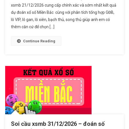
xsmb 21/12/2026 cung cấp chính xác và sớm nhất kết quả
Xsmb
dự đoán xổ số Miền Bắc cùng với phân tích tổng hợp GĐB,
21/12/2026
lô VIP, lô gan, lô xiên, bạch thủ, song thủ giúp anh em có
–
Đoán
thêm căn cứ để chọn […]
Số
Kqxs
Continue Reading
Miền
Bắc
Soi cầu xsmb 31/12/2026 – đoán số