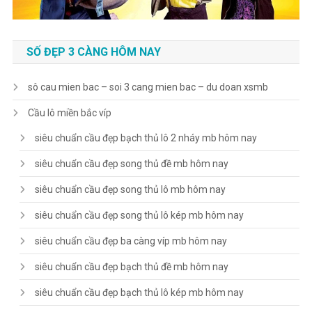
SỐ ĐẸP 3 CÀNG HÔM NAY
sô cau mien bac – soi 3 cang mien bac – du doan xsmb
Cầu lô miền bắc víp
siêu chuẩn cầu đẹp bạch thủ lô 2 nháy mb hôm nay
siêu chuẩn cầu đẹp song thủ đề mb hôm nay
siêu chuẩn cầu đẹp song thủ lô mb hôm nay
siêu chuẩn cầu đẹp song thủ lô kép mb hôm nay
siêu chuẩn cầu đẹp ba càng víp mb hôm nay
siêu chuẩn cầu đẹp bạch thủ đề mb hôm nay
siêu chuẩn cầu đẹp bạch thủ lô kép mb hôm nay