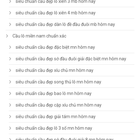
siêu chuẩn cầu đẹp lô xiên 3 mb hôm nay
siêu chuẩn cầu đẹp lô xiên 4 mb hôm nay
siêu chuẩn cầu đẹp dàn lô đề đầu đuôi mb hôm nay
Cầu lô miền nam chuẩn xác
siêu chuẩn cầu đẹp đặc biệt mn hôm nay
siêu chuẩn cầu đẹp sớ đầu đuôi giải đặc biệt mn hôm nay
siêu chuẩn cầu đẹp xíu chủ mn hôm nay
siêu chuẩn cầu đẹp song thủ lô mn hôm nay
siêu chuẩn cầu đẹp bao lô mn hôm nay
siêu chuẩn cầu đẹp cặp xíu chủ mn hôm nay
siêu chuẩn cầu đẹp giải tám mn hôm nay
siêu chuẩn cầu đẹp lô 3 số mn hôm nay
siêu chuẩn cầu đẹp sớ đầu đuôi giải 8 mn hôm nay