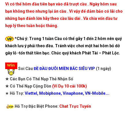
Vì có thể hôm đầu tiên bạn vào đã trượt cầu . Ngày hôm sau
bạn không theo nhưng lại ăn cầu . Vì vậy để đảm bảo có lãi cho
những bạn đánh lớn hãy theo cầu lâu dài . Và chia vốn đầu tư
hợp lý theo tuần hoặc tháng.
*Chú ý: Trong 1 tuần Cầu có thể gãy 1 đến 2 hôm nên quý
khách lưu ý phải theo đều. Tránh việc chơi một hai hôm bỏ dở
gây lỗ -tổn thất tiền bạc. Chúc quý khách Phát Tài – Phát Lộc.
Soi Cầu
ĐỀ ĐẦU ĐUÔI MIỀN BẮC SIÊU VIP
(1 ngày)
★
Các Bạn Có Thể Nạp Thẻ Nhận Số
★
Có Thể Nạp Cộng Dồn
(Ví Dụ 10 cái 100k)
★
Hỗ Trợ:
Viettel, Mobiphone, Vinaphone, VN-Mobile….
Hỗ Trợ Đặc Biệt
Phone
:
Chat Trực Tuyến