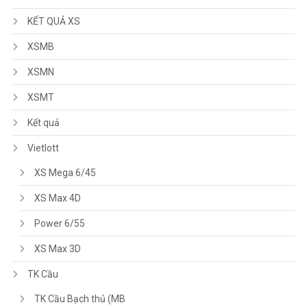
KẾT QUẢ XS
XSMB
XSMN
XSMT
Kết quả
Vietlott
XS Mega 6/45
XS Max 4D
Power 6/55
XS Max 3D
TK Cầu
TK Cầu Bạch thủ (MB