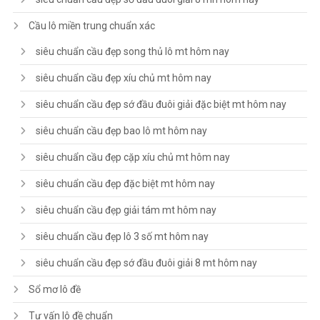
Cầu lô miền trung chuẩn xác
siêu chuẩn cầu đẹp song thủ lô mt hôm nay
siêu chuẩn cầu đẹp xíu chủ mt hôm nay
siêu chuẩn cầu đẹp sớ đầu đuôi giải đặc biệt mt hôm nay
siêu chuẩn cầu đẹp bao lô mt hôm nay
siêu chuẩn cầu đẹp cặp xíu chủ mt hôm nay
siêu chuẩn cầu đẹp đặc biệt mt hôm nay
siêu chuẩn cầu đẹp giải tám mt hôm nay
siêu chuẩn cầu đẹp lô 3 số mt hôm nay
siêu chuẩn cầu đẹp sớ đầu đuôi giải 8 mt hôm nay
Sổ mơ lô đề
Tư vấn lô đề chuẩn