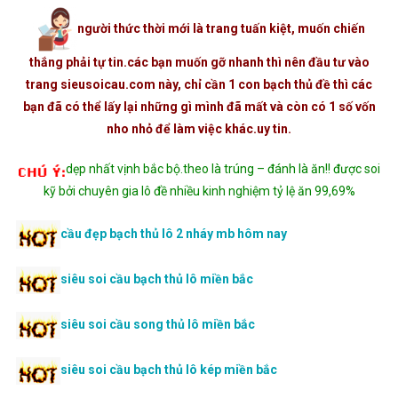
người thức thời mới là trang tuấn kiệt, muốn chiến
thắng phải tự tin.các bạn muốn gỡ nhanh thì nên đầu tư vào
trang sieusoicau.com này, chỉ cần 1 con bạch thủ đề thì các
bạn đã có thể lấy lại những gì mình đã mất và còn có 1 số vốn
nho nhỏ để làm việc khác.uy tin.
dẹp nhất vịnh bắc bộ.theo là trúng – đánh là ăn!! được soi
kỹ bởi chuyên gia lô đề nhiều kinh nghiệm tỷ lệ ăn 99,69%
cầu đẹp bạch thủ lô 2 nháy mb hôm nay
siêu soi cầu bạch thủ lô miền bắc
siêu soi cầu song thủ lô miền bắc
siêu soi cầu bạch thủ lô kép miền bắc