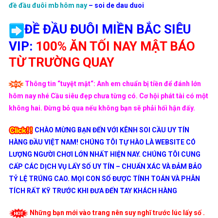
đề đầu đuôi mb hôm nay
– soi de dau duoi
ĐỀ ĐẦU ĐUÔI MIỀN BẮC SIÊU
VIP:
100% ĂN TỐI NAY MẬT BÁO
TỪ TRƯỜNG QUAY
Thông tin “tuyệt mật“: Anh em chuẩn bị tiền để đánh lớn
hôm nay nhé Cầu siêu đẹp chưa từng có. Cơ hội phát tài có một
không hai. Đừng bỏ qua nếu không bạn sẽ phải hối hận đấy.
CHÀO MỪNG BẠN ĐẾN VỚI KÊNH SOI CẦU UY TÍN
HÀNG ĐẦU VIỆT NAM! CHÚNG TÔI TỰ HÀO LÀ WEBSITE CÓ
LƯỢNG NGƯỜI CHƠI LỚN NHẤT HIỆN NAY. CHÚNG TÔI CUNG
CẤP CÁC DỊCH VỤ LẤY SỐ UY TÍN – CHUẨN XÁC VÀ ĐẢM BẢO
TỶ LỆ TRÚNG CAO. MỌI CON SỐ ĐƯỢC TÍNH TOÁN VÀ PHÂN
TÍCH RẤT KỸ TRƯỚC KHI ĐƯA ĐẾN TAY KHÁCH HÀNG
Những bạn mới vào trang nên suy nghĩ trước lúc lấy số .