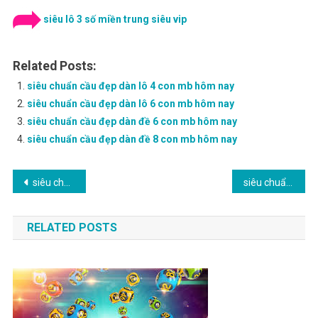
siêu lô 3 số miền trung siêu vip
Related Posts:
siêu chuẩn cầu đẹp dàn lô 4 con mb hôm nay
siêu chuẩn cầu đẹp dàn lô 6 con mb hôm nay
siêu chuẩn cầu đẹp dàn đề 6 con mb hôm nay
siêu chuẩn cầu đẹp dàn đề 8 con mb hôm nay
Điều
siêu chuẩn cầu đẹp bạch thủ lô kép mb hôm nay
siêu chuẩn cầu đẹp bạch thủ đề mb hôm nay
hướng
RELATED POSTS
bài
viết