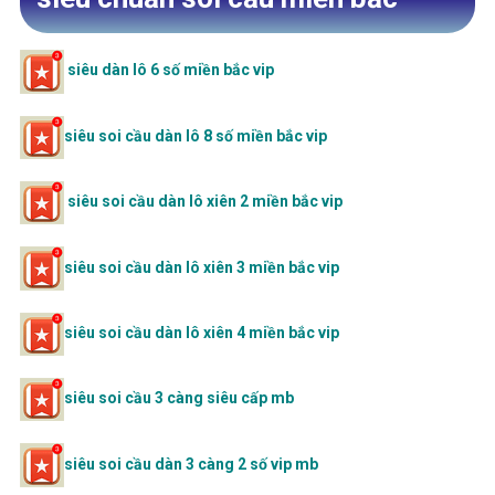
siêu dàn lô 6 số miền bắc vip
siêu soi cầu dàn lô 8 số miền bắc vip
siêu soi cầu dàn lô xiên 2 miền bắc vip
siêu soi cầu dàn lô xiên 3 miền bắc vip
siêu soi cầu dàn lô xiên 4 miền bắc vip
siêu soi cầu 3 càng siêu cấp mb
siêu soi cầu dàn 3 càng 2 số vip mb