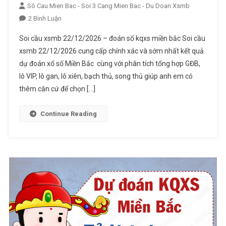
Sô Cau Mien Bac - Soi 3 Cang Mien Bac - Du Doan Xsmb
Ở
2 Bình Luận
Soi
Soi cầu xsmb 22/12/2026 – đoán số kqxs miền bắc Soi cầu
Cầu
xsmb 22/12/2026 cung cấp chính xác và sớm nhất kết quả
Xsmb
dự đoán xổ số Miền Bắc cùng với phân tích tổng hợp GĐB,
22/12/2026
lô VIP, lô gan, lô xiên, bạch thủ, song thủ giúp anh em có
–
Đoán
thêm căn cứ để chọn […]
Số
Kqxs
Continue Reading
Miền
Bắc