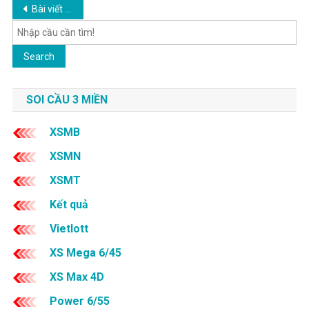
Điều
Bài viết cũ hơn
hướng
bài
Search
viết
SOI CẦU 3 MIỀN
XSMB
XSMN
XSMT
Kết quả
Vietlott
XS Mega 6/45
XS Max 4D
Power 6/55