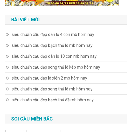
BÀI VIẾT MỚI
siêu chuẩn cầu đẹp dàn lô 4 con mb hôm nay
siêu chuẩn cầu đẹp bạch thủ lô mb hôm nay
siêu chuẩn cầu đẹp dàn lô 10 con mb hôm nay
siêu chuẩn cầu đẹp song thủ lô kép mb hôm nay
siêu chuẩn cầu đẹp lô xiên 2 mb hôm nay
siêu chuẩn cầu đẹp song thủ lô mb hôm nay
siêu chuẩn cầu đẹp bạch thủ đề mb hôm nay
SOI CẦU MIỀN BẮC