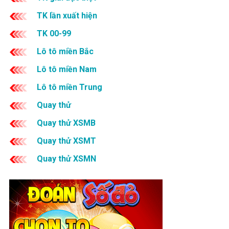
TK lần xuất hiện
TK 00-99
Lô tô miền Bắc
Lô tô miền Nam
Lô tô miền Trung
Quay thử
Quay thử XSMB
Quay thử XSMT
Quay thử XSMN