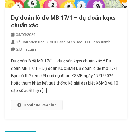
Dự đoán lô đề MB 17/1 – dự đoán kqxs
chuẩn xác
05/05/2026
Sô Cau Mien Bac - Soi 3 Cang Mien Bac - Du Doan Xsmb
Ở
2 Bình Luận
Dự
Dự đoán lô đề MB 17/1 – dự đoán kqxs chuẩn xác ở Dự
Đoán
đoán MB 17/1 – Dự đoán KQXSMB Dự đoán lô đề mb 17/1
Lô
Bạn có thể xem kết quả dự đoán XSMB ngày 17/1/2026
Đề
hoặc tham khảo kết quả thống kê giải đặt biệt XSMB và 10
MB
17/1
cặp số xuất hiện […]
–
Dự
Continue Reading
Đoán
Kqxs
Chuẩn
Xác