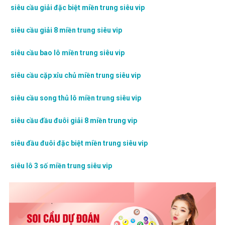
siêu cầu giải đặc biệt miền trung siêu vip
siêu cầu giải 8 miền trung siêu vip
siêu cầu bao lô miền trung siêu vip
siêu cầu cặp xỉu chủ miền trung siêu vip
siêu cầu song thủ lô miền trung siêu vip
siêu cầu đầu đuôi giải 8 miền trung vip
siêu đầu đuôi đặc biệt miền trung siêu vip
siêu lô 3 số miền trung siêu vip