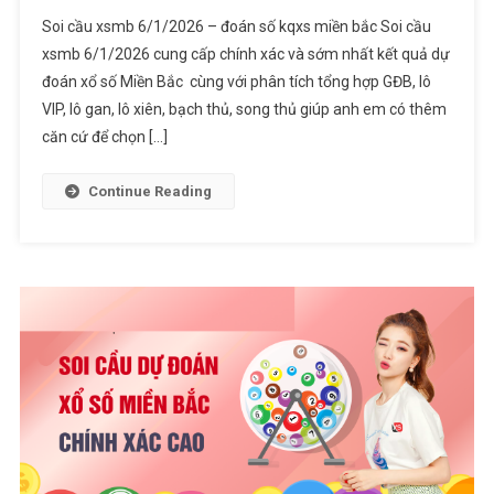
Soi
Soi cầu xsmb 6/1/2026 – đoán số kqxs miền bắc Soi cầu
Cầu
xsmb 6/1/2026 cung cấp chính xác và sớm nhất kết quả dự
Xsmb
đoán xổ số Miền Bắc cùng với phân tích tổng hợp GĐB, lô
6/1/2026
VIP, lô gan, lô xiên, bạch thủ, song thủ giúp anh em có thêm
–
Đoán
căn cứ để chọn […]
Số
Kqxs
Continue Reading
Miền
Bắc