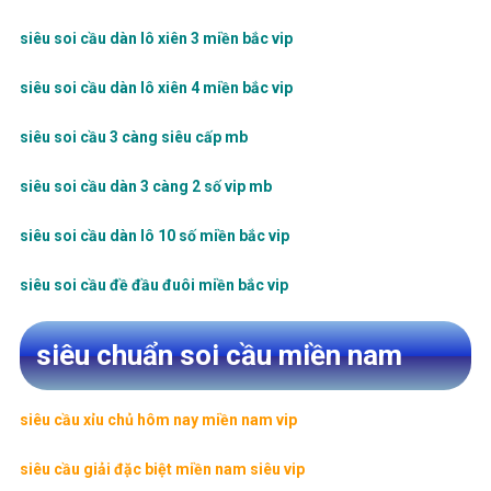
siêu soi cầu dàn lô xiên 3 miền bắc vip
siêu soi cầu dàn lô xiên 4 miền bắc vip
siêu soi cầu 3 càng siêu cấp mb
siêu soi cầu dàn 3 càng 2 số vip mb
siêu soi cầu dàn lô 10 số miền bắc vip
siêu soi cầu đề đầu đuôi miền bắc vip
siêu chuẩn soi cầu miền nam
siêu cầu xỉu chủ hôm nay miền nam vip
siêu cầu giải đặc biệt miền nam siêu vip