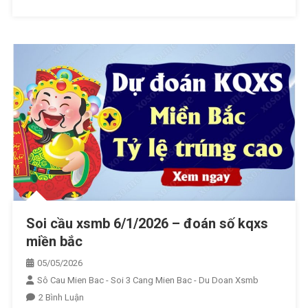
Kqxs
Chuẩn
Xác
Soi cầu xsmb 6/1/2026 – đoán số kqxs
miền bắc
05/05/2026
Sô Cau Mien Bac - Soi 3 Cang Mien Bac - Du Doan Xsmb
Ở
2 Bình Luận