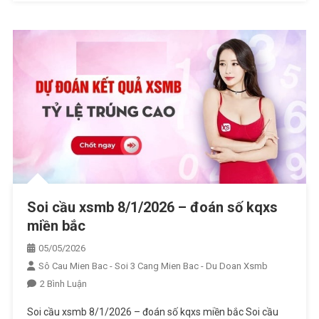
Soi cầu xsmb 8/1/2026 – đoán số kqxs
miền bắc
05/05/2026
Sô Cau Mien Bac - Soi 3 Cang Mien Bac - Du Doan Xsmb
Ở
2 Bình Luận
Soi
Soi cầu xsmb 8/1/2026 – đoán số kqxs miền bắc Soi cầu
Cầu