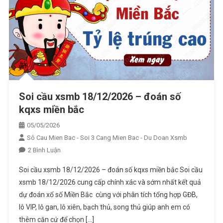
Soi cầu xsmb 18/12/2026 – đoán số
kqxs miền bắc
05/05/2026
Sô Cau Mien Bac - Soi 3 Cang Mien Bac - Du Doan Xsmb
Ở
2 Bình Luận
Soi
Soi cầu xsmb 18/12/2026 – đoán số kqxs miền bắc Soi cầu
Cầu
xsmb 18/12/2026 cung cấp chính xác và sớm nhất kết quả
Xsmb
dự đoán xổ số Miền Bắc cùng với phân tích tổng hợp GĐB,
18/12/2026
lô VIP, lô gan, lô xiên, bạch thủ, song thủ giúp anh em có
–
Đoán
thêm căn cứ để chọn […]