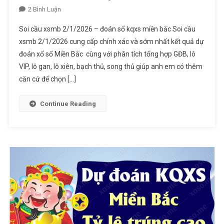
Ở
2 Bình Luận
Soi
Soi cầu xsmb 2/1/2026 – đoán số kqxs miền bắc Soi cầu
Cầu
xsmb 2/1/2026 cung cấp chính xác và sớm nhất kết quả dự
Xsmb
đoán xổ số Miền Bắc cùng với phân tích tổng hợp GĐB, lô
2/1/2026
VIP, lô gan, lô xiên, bạch thủ, song thủ giúp anh em có thêm
–
Đoán
căn cứ để chọn […]
Số
Kqxs
Continue Reading
Miền
Bắc