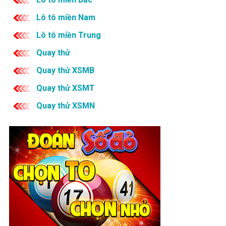
Lô tô miền Nam
Lô tô miền Trung
Quay thử
Quay thử XSMB
Quay thử XSMT
Quay thử XSMN