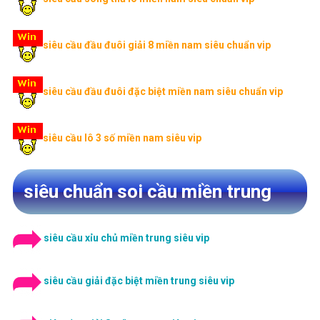
siêu cầu đầu đuôi giải 8 miền nam siêu chuẩn vip
siêu cầu đầu đuôi đặc biệt miền nam siêu chuẩn vip
siêu cầu lô 3 số miền nam siêu vip
siêu chuẩn soi cầu miền trung
siêu cầu xỉu chủ miền trung siêu vip
siêu cầu giải đặc biệt miền trung siêu vip