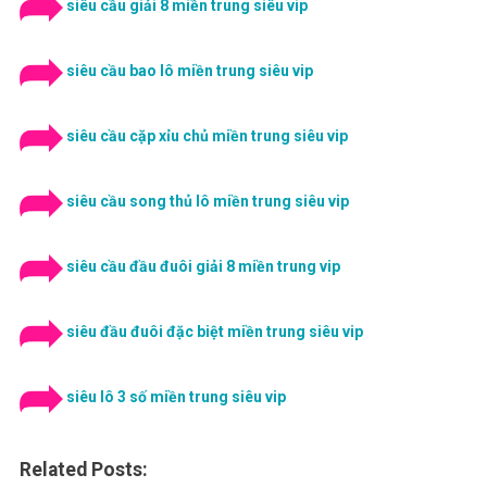
siêu cầu giải 8 miền trung siêu vip
siêu cầu bao lô miền trung siêu vip
siêu cầu cặp xỉu chủ miền trung siêu vip
siêu cầu song thủ lô miền trung siêu vip
siêu cầu đầu đuôi giải 8 miền trung vip
siêu đầu đuôi đặc biệt miền trung siêu vip
siêu lô 3 số miền trung siêu vip
Related Posts: