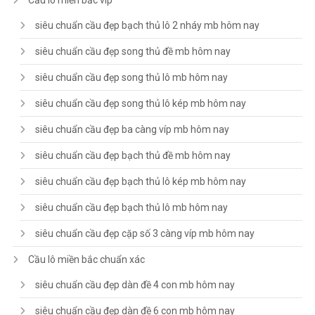
siêu chuẩn cầu đẹp bạch thủ lô 2 nháy mb hôm nay
siêu chuẩn cầu đẹp song thủ đề mb hôm nay
siêu chuẩn cầu đẹp song thủ lô mb hôm nay
siêu chuẩn cầu đẹp song thủ lô kép mb hôm nay
siêu chuẩn cầu đẹp ba càng víp mb hôm nay
siêu chuẩn cầu đẹp bạch thủ đề mb hôm nay
siêu chuẩn cầu đẹp bạch thủ lô kép mb hôm nay
siêu chuẩn cầu đẹp bạch thủ lô mb hôm nay
siêu chuẩn cầu đẹp cặp số 3 càng víp mb hôm nay
Cầu lô miền bắc chuẩn xác
siêu chuẩn cầu đẹp dàn đề 4 con mb hôm nay
siêu chuẩn cầu đẹp dàn đề 6 con mb hôm nay