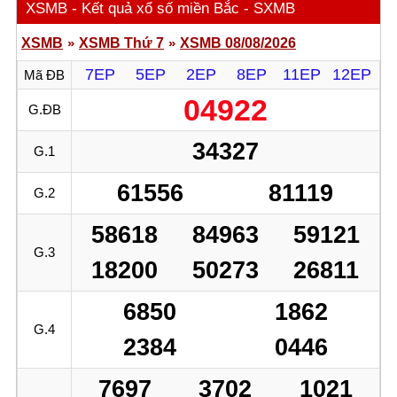
Miền
Bắc
Hôm
Nay
–
KQXSMB