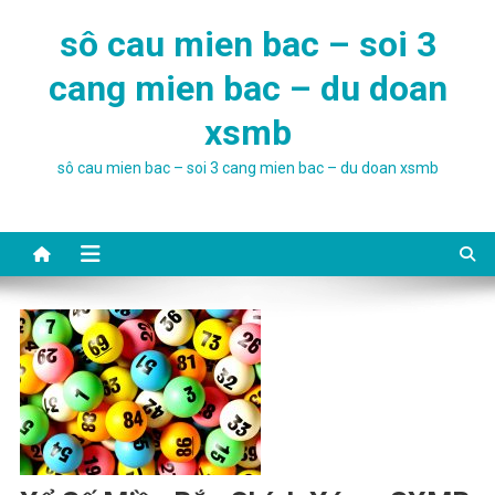
Skip
sô cau mien bac – soi 3
to
content
cang mien bac – du doan
xsmb
sô cau mien bac – soi 3 cang mien bac – du doan xsmb