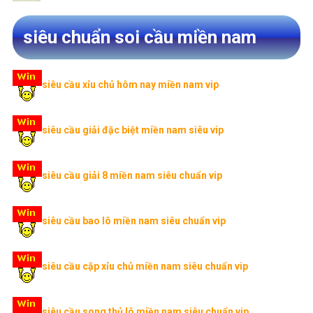
siêu chuẩn soi cầu miền nam
siêu cầu xỉu chủ hôm nay miền nam vip
siêu cầu giải đặc biệt miền nam siêu vip
siêu cầu giải 8 miền nam siêu chuẩn vip
siêu cầu bao lô miền nam siêu chuẩn vip
siêu cầu cặp xỉu chủ miền nam siêu chuẩn vip
siêu cầu song thủ lô miền nam siêu chuẩn vip