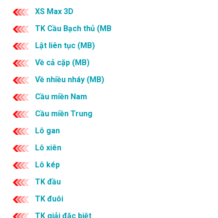
XS Max 3D
TK Cầu Bạch thủ (MB
Lật liên tục (MB)
Về cả cặp (MB)
Về nhiều nháy (MB)
Cầu miền Nam
Cầu miền Trung
Lô gan
Lô xiên
Lô kép
TK đầu
TK đuôi
TK giải đặc biệt