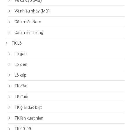
Về cả cặp (MB)
Về nhiều nháy (MB)
Cầu miền Nam
Cầu miền Trung
TK Lô
Lô gan
Lô xiên
Lô kép
TK đầu
TK đuôi
TK giải đặc biệt
TK lần xuất hiện
TK 00-99