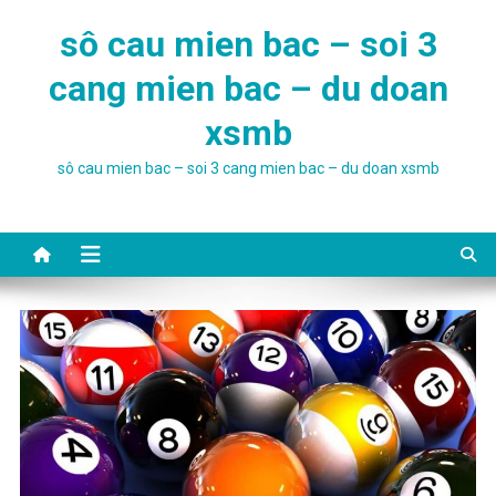
Skip
sô cau mien bac – soi 3
to
content
cang mien bac – du doan
xsmb
sô cau mien bac – soi 3 cang mien bac – du doan xsmb