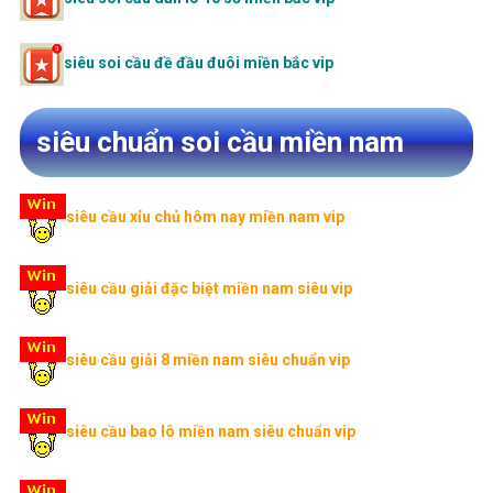
siêu soi cầu đề đầu đuôi miền bắc vip
siêu chuẩn soi cầu miền nam
siêu cầu xỉu chủ hôm nay miền nam vip
siêu cầu giải đặc biệt miền nam siêu vip
siêu cầu giải 8 miền nam siêu chuẩn vip
siêu cầu bao lô miền nam siêu chuẩn vip