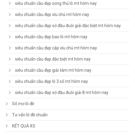
siêu chuẩn cầu đẹp song thủ lô mt hôm nay
siêu chuẩn cầu đẹp xíu chủ mt hôm nay
siêu chuẩn cầu đẹp sớ đầu đuôi giải đặc biệt mt hôm nay
siêu chuẩn cầu đẹp bao lô mt hôm nay
siêu chuẩn cầu đẹp cặp xíu chủ mt hôm nay
siêu chuẩn cầu đẹp đặc biệt mt hôm nay
siêu chuẩn cầu đẹp giải tám mt hôm nay
siêu chuẩn cầu đẹp lô 3 số mt hôm nay
siêu chuẩn cầu đẹp sớ đầu đuôi giải 8 mt hôm nay
Sổ mơ lô đề
Tư vấn lô đề chuẩn
KẾT QUẢ XS