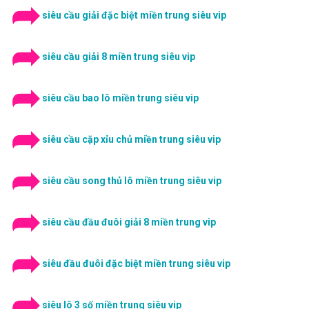
siêu cầu giải đặc biệt miền trung siêu vip
siêu cầu giải 8 miền trung siêu vip
siêu cầu bao lô miền trung siêu vip
siêu cầu cặp xỉu chủ miền trung siêu vip
siêu cầu song thủ lô miền trung siêu vip
siêu cầu đầu đuôi giải 8 miền trung vip
siêu đầu đuôi đặc biệt miền trung siêu vip
siêu lô 3 số miền trung siêu vip