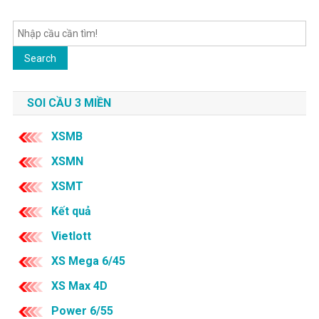
bài
viết
Search
SOI CẦU 3 MIỀN
XSMB
XSMN
XSMT
Kết quả
Vietlott
XS Mega 6/45
XS Max 4D
Power 6/55