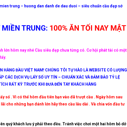
Mt
mien trung – huong dan danh de dau duoi – siêu chuẩn cầu đẹp sớ
Hôm
Nay
T MIỀN TRUNG:
100% ĂN TỐI NAY MẬT
nh lớn hôm nay nhé Cầu siêu đẹp chưa từng có. Cơ hội phát tài có một
đấy.
ÍN HÀNG ĐẦU VIỆT NAM! CHÚNG TÔI TỰ HÀO LÀ WEBSITE CÓ LƯỢNG
P CÁC DỊCH VỤ LẤY SỐ UY TÍN – CHUẨN XÁC VÀ ĐẢM BẢO TỶ LỆ
TÍCH RẤT KỸ TRƯỚC KHI ĐƯA ĐẾN TAY KHÁCH HÀNG
ấy số . Vì có thể hôm đầu tiên bạn vào đã trượt cầu . Ngày hôm sau
lãi cho những bạn đánh lớn hãy theo cầu lâu dài . Và chia vốn đầu tư
ên quý khách lưu ý phải theo đều. Tránh việc chơi một hai hôm bỏ dở