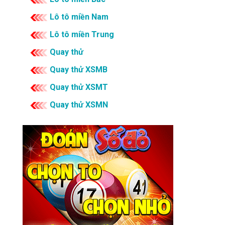
Lô tô miền Nam
Lô tô miền Trung
Quay thử
Quay thử XSMB
Quay thử XSMT
Quay thử XSMN