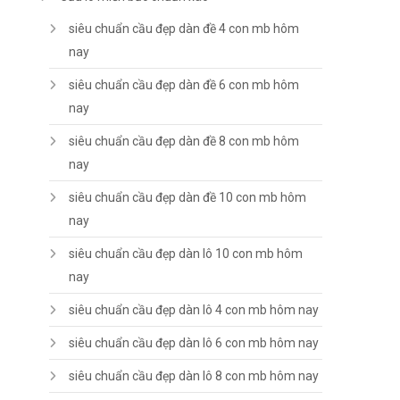
siêu chuẩn cầu đẹp dàn đề 4 con mb hôm
nay
siêu chuẩn cầu đẹp dàn đề 6 con mb hôm
nay
siêu chuẩn cầu đẹp dàn đề 8 con mb hôm
nay
siêu chuẩn cầu đẹp dàn đề 10 con mb hôm
nay
siêu chuẩn cầu đẹp dàn lô 10 con mb hôm
nay
siêu chuẩn cầu đẹp dàn lô 4 con mb hôm nay
siêu chuẩn cầu đẹp dàn lô 6 con mb hôm nay
siêu chuẩn cầu đẹp dàn lô 8 con mb hôm nay