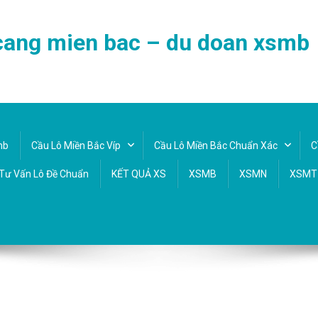
 cang mien bac – du doan xsmb
mb
Cầu Lô Miền Bắc Víp
Cầu Lô Miền Bắc Chuẩn Xác
C
Tư Vấn Lô Đề Chuẩn
KẾT QUẢ XS
XSMB
XSMN
XSMT