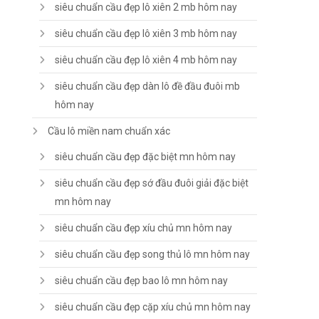
siêu chuẩn cầu đẹp lô xiên 2 mb hôm nay
siêu chuẩn cầu đẹp lô xiên 3 mb hôm nay
siêu chuẩn cầu đẹp lô xiên 4 mb hôm nay
siêu chuẩn cầu đẹp dàn lô đề đầu đuôi mb
hôm nay
Cầu lô miền nam chuẩn xác
siêu chuẩn cầu đẹp đặc biệt mn hôm nay
siêu chuẩn cầu đẹp sớ đầu đuôi giải đặc biệt
mn hôm nay
siêu chuẩn cầu đẹp xíu chủ mn hôm nay
siêu chuẩn cầu đẹp song thủ lô mn hôm nay
siêu chuẩn cầu đẹp bao lô mn hôm nay
siêu chuẩn cầu đẹp cặp xíu chủ mn hôm nay