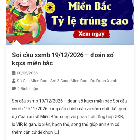
Soi cầu xsmb 19/12/2026 – đoán số
kqxs miền bắc
08/05/2026
Sô Cau Mien Bac - Soi 3 Cang Mien Bac - Du Doan Xsmb
Ở
2 Bình Luận
Soi
Soi cầu xsmb 19/12/2026 – đoán số kqxs miền bắc Soi cầu
Cầu
xsmb 19/12/2026 cung cấp chính xác và sớm nhất kết quả
Xsmb
dự đoán xổ số Miền Bắc cùng với phân tích tổng hợp GĐB,
19/12/2026
lô VIP, lô gan, lô xiên, bạch thủ, song thủ giúp anh em có
–
Đoán
thêm căn cứ để chọn […]
Số