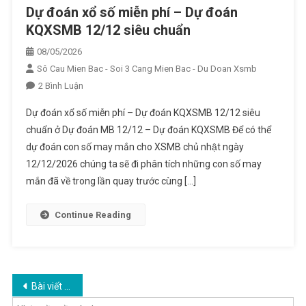
Dự đoán xổ số miễn phí – Dự đoán
KQXSMB 12/12 siêu chuẩn
08/05/2026
Sô Cau Mien Bac - Soi 3 Cang Mien Bac - Du Doan Xsmb
Ở
2 Bình Luận
Dự
Dự đoán xổ số miễn phí – Dự đoán KQXSMB 12/12 siêu
Đoán
chuẩn ở Dự đoán MB 12/12 – Dự đoán KQXSMB Để có thể
Xổ
dự đoán con số may mắn cho XSMB chủ nhật ngày
Số
12/12/2026 chúng ta sẽ đi phân tích những con số may
Miễn
Phí
mắn đã về trong lần quay trước cùng […]
–
Dự
Continue Reading
Đoán
KQXSMB
12/12
Siêu
Điều
Bài viết cũ hơn
Chuẩn