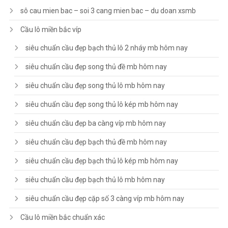
sô cau mien bac – soi 3 cang mien bac – du doan xsmb
Cầu lô miền bắc víp
siêu chuẩn cầu đẹp bạch thủ lô 2 nháy mb hôm nay
siêu chuẩn cầu đẹp song thủ đề mb hôm nay
siêu chuẩn cầu đẹp song thủ lô mb hôm nay
siêu chuẩn cầu đẹp song thủ lô kép mb hôm nay
siêu chuẩn cầu đẹp ba càng víp mb hôm nay
siêu chuẩn cầu đẹp bạch thủ đề mb hôm nay
siêu chuẩn cầu đẹp bạch thủ lô kép mb hôm nay
siêu chuẩn cầu đẹp bạch thủ lô mb hôm nay
siêu chuẩn cầu đẹp cặp số 3 càng víp mb hôm nay
Cầu lô miền bắc chuẩn xác