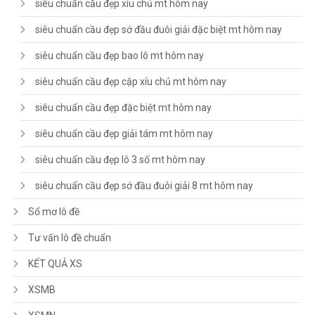
siêu chuẩn cầu đẹp xíu chủ mt hôm nay
siêu chuẩn cầu đẹp sớ đầu đuôi giải đặc biệt mt hôm nay
siêu chuẩn cầu đẹp bao lô mt hôm nay
siêu chuẩn cầu đẹp cặp xíu chủ mt hôm nay
siêu chuẩn cầu đẹp đặc biệt mt hôm nay
siêu chuẩn cầu đẹp giải tám mt hôm nay
siêu chuẩn cầu đẹp lô 3 số mt hôm nay
siêu chuẩn cầu đẹp sớ đầu đuôi giải 8 mt hôm nay
Sổ mơ lô đề
Tư vấn lô đề chuẩn
KẾT QUẢ XS
XSMB