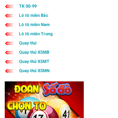
TK 00-99
Lô tô miền Bắc
Lô tô miền Nam
Lô tô miền Trung
Quay thử
Quay thử XSMB
Quay thử XSMT
Quay thử XSMN