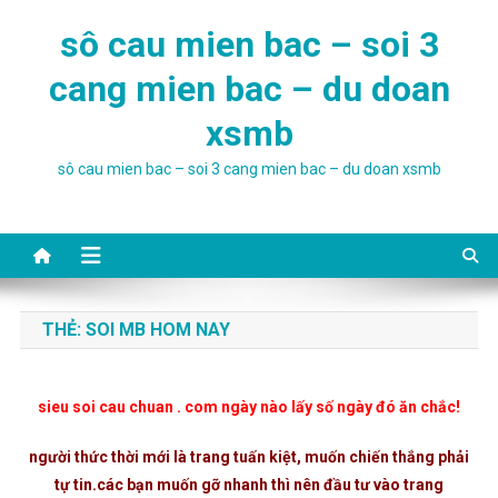
Skip
sô cau mien bac – soi 3
to
content
cang mien bac – du doan
xsmb
sô cau mien bac – soi 3 cang mien bac – du doan xsmb
THẺ:
SOI MB HOM NAY
sieu soi cau chuan . com ngày nào lấy số ngày đó ăn chắc!
người thức thời mới là trang tuấn kiệt, muốn chiến thắng phải
tự tin.các bạn muốn gỡ nhanh thì nên đầu tư vào trang