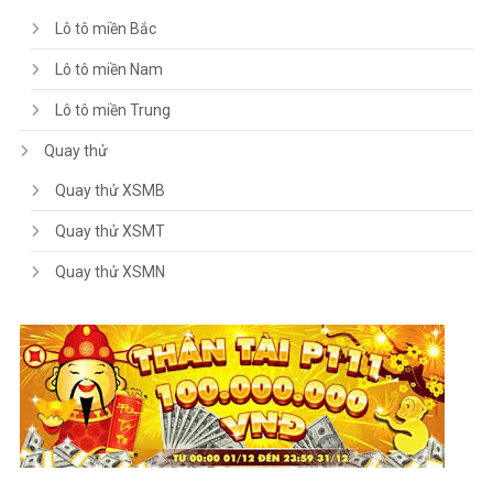
Lô tô miền Bắc
Lô tô miền Nam
Lô tô miền Trung
Quay thử
Quay thử XSMB
Quay thử XSMT
Quay thử XSMN