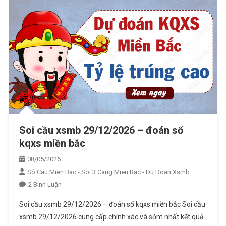
Soi cầu xsmb 29/12/2026 – đoán số
kqxs miền bắc
08/05/2026
Sô Cau Mien Bac - Soi 3 Cang Mien Bac - Du Doan Xsmb
Ở
2 Bình Luận
Soi
Soi cầu xsmb 29/12/2026 – đoán số kqxs miền bắc Soi cầu
Cầu
xsmb 29/12/2026 cung cấp chính xác và sớm nhất kết quả
Xsmb