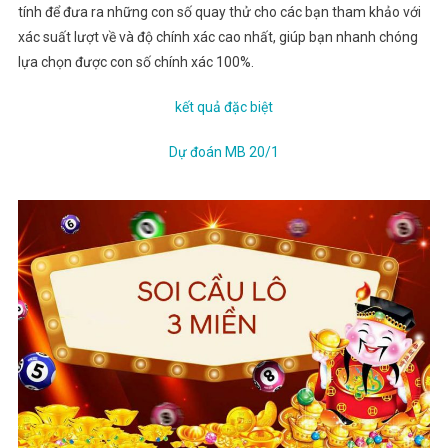
tính để đưa ra những con số quay thử cho các bạn tham khảo với
xác suất lượt về và độ chính xác cao nhất, giúp bạn nhanh chóng
lựa chọn được con số chính xác 100%.
kết quả đặc biệt
Dự đoán MB 20/1