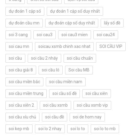
dự đoán 1 cặp số
dự đoán 1 cặp số duy nhất
dự đoán cầu mn
dự đoán cặp số duy nhất
lấy số đề
soi 3 cang
soi cau3
soi cau3 mien
soi cau24
soi cau mn
soicau xsmb chinh xac nhat
SOI CẦU VIP
soi cầu
soi cầu 2 nháy
soi cầu chuẩn
soi cầu giải 8
soi cầu lô
Soi cầu MB
soi cầu miền bắc
soi cầu miền nam
soi cầu miền trung
soi cầu số đề
soi cầu xiên
soi cầu xiên 2
soi cầu xsmb
soi cầu xsmb vip
soi cầu xỉu chủ
soi cầu đề
soi de hom nay
soi kep mb
soi lo 2 nhay
soi lo to
soi lo to mb