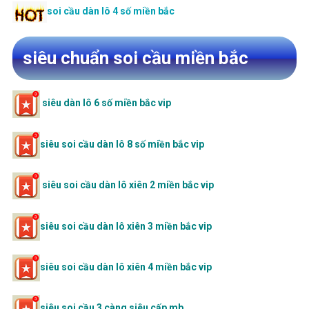
soi cầu dàn lô 4 số miền bắc
siêu chuẩn soi cầu miền bắc
siêu dàn lô 6 số miền bắc vip
siêu soi cầu dàn lô 8 số miền bắc vip
siêu soi cầu dàn lô xiên 2 miền bắc vip
siêu soi cầu dàn lô xiên 3 miền bắc vip
siêu soi cầu dàn lô xiên 4 miền bắc vip
siêu soi cầu 3 càng siêu cấp mb