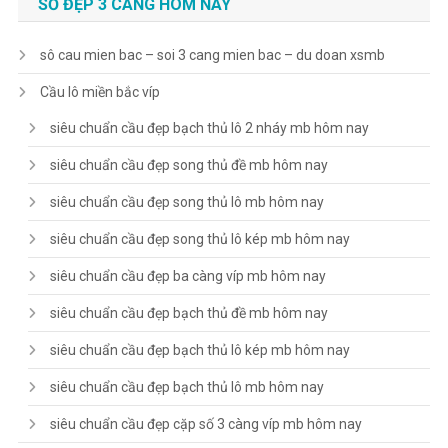
SỐ ĐẸP 3 CÀNG HÔM NAY
sô cau mien bac – soi 3 cang mien bac – du doan xsmb
Cầu lô miền bắc víp
siêu chuẩn cầu đẹp bạch thủ lô 2 nháy mb hôm nay
siêu chuẩn cầu đẹp song thủ đề mb hôm nay
siêu chuẩn cầu đẹp song thủ lô mb hôm nay
siêu chuẩn cầu đẹp song thủ lô kép mb hôm nay
siêu chuẩn cầu đẹp ba càng víp mb hôm nay
siêu chuẩn cầu đẹp bạch thủ đề mb hôm nay
siêu chuẩn cầu đẹp bạch thủ lô kép mb hôm nay
siêu chuẩn cầu đẹp bạch thủ lô mb hôm nay
siêu chuẩn cầu đẹp cặp số 3 càng víp mb hôm nay