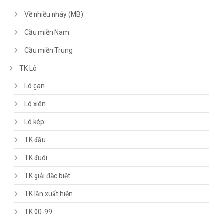
Về nhiều nháy (MB)
Cầu miền Nam
Cầu miền Trung
TK Lô
Lô gan
Lô xiên
Lô kép
TK đầu
TK đuôi
TK giải đặc biệt
TK lần xuất hiện
TK 00-99