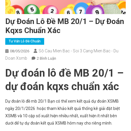
Dự Đoán Lô Đề MB 20/1 – Dự Đoán
Kqxs Chuẩn Xác
Tư Vấn Lô Đề Chuẩn
Sô Cau Mien Bac - Soi 3 Cang Mien Bac - Du
08/05/2026
Doan Xsmb
Ở
2 Bình Luận
Dự
Dự đoán lô đề MB 20/1 –
Đoán
Lô
dự đoán kqxs chuẩn xác
Đề
MB
20/1
ở
Dự đoán lô đề mb 20/1 Bạn có thể xem kết quả dự đoán XSMB
–
Dự
ngày 20/1/2026 hoặc tham khảo kết quả thống kê giải đặt biệt
Dự
đoán
XSMB và 10 cặp số xuất hiện nhiều nhất, xuất hiện ít nhất bên
Đoán
MB
dưới để tự dự đoán kết quả XSMB hôm nay cho riêng mình.
Kqxs
20/1