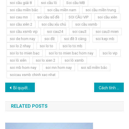
soi cầu giải 8
soi cầu lô
Soi cầu MB
soi cầu miền bắc
soi cầu miền nam
soi cầu miền trung
soi cau mn
soi cầu số đề
SOI CẦU VIP
soi cầu xiên
soi cầu xiên 2
soi cầu xỉu chủ
soi cầu xsmb
soi cầu xsmb vip
soi cau24
soi cau3
soi cau3 mien
soi de hom nay
soi đề
soi đề 3 càng
soi kep mb
soi lo 2 nhay
soi lo to
soi lo to mb
soi lo to mien bac
soi lo to mien bac hom nay
soi lo vip
soi lô xiên
soi lo xien 2
soi lô xsmb
soi mb hom nay
soi mn hom nay
soi số miền bắc
soicau xsmb chinh xac nhat
Điều
Bí quyết chơi lô đề miền Bắc hay nhất trúng 100
Cách tính đề bạch thủ hiệu quả nhất dành cho dân chơi lô đề
hướng
RELATED POSTS
bài
viết