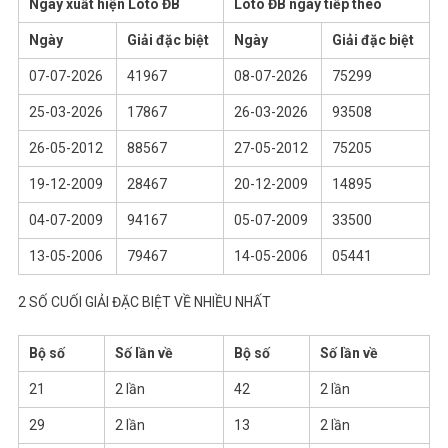
Ngày xuất hiện Loto ĐB
Loto ĐB ngày tiếp theo
Ngày
Giải đặc biệt
Ngày
Giải đặc biệt
07-07-2026
419
67
08-07-2026
752
99
25-03-2026
178
67
26-03-2026
935
08
26-05-2012
885
67
27-05-2012
752
05
19-12-2009
284
67
20-12-2009
148
95
04-07-2009
941
67
05-07-2009
335
00
13-05-2006
794
67
14-05-2006
054
41
2 SỐ CUỐI GIẢI ĐẶC BIỆT VỀ NHIỀU NHẤT
Bộ số
Số lần về
Bộ số
Số lần về
21
2 lần
42
2 lần
29
2 lần
13
2 lần