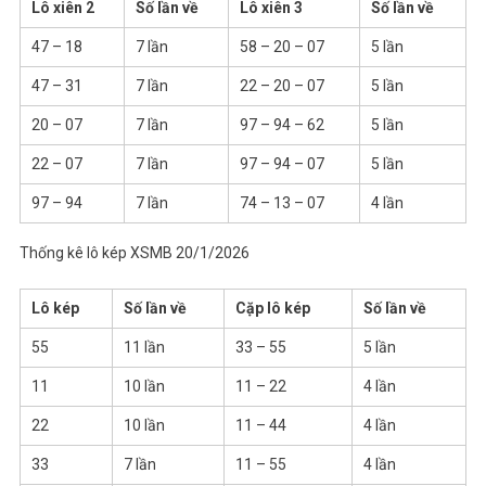
Lô xiên 2
Số lần về
Lô xiên 3
Số lần về
47 – 18
7 lần
58 – 20 – 07
5 lần
47 – 31
7 lần
22 – 20 – 07
5 lần
20 – 07
7 lần
97 – 94 – 62
5 lần
22 – 07
7 lần
97 – 94 – 07
5 lần
97 – 94
7 lần
74 – 13 – 07
4 lần
Thống kê lô kép XSMB 20/1/2026
Lô kép
Số lần về
Cặp lô kép
Số lần về
55
11 lần
33 – 55
5 lần
11
10 lần
11 – 22
4 lần
22
10 lần
11 – 44
4 lần
33
7 lần
11 – 55
4 lần