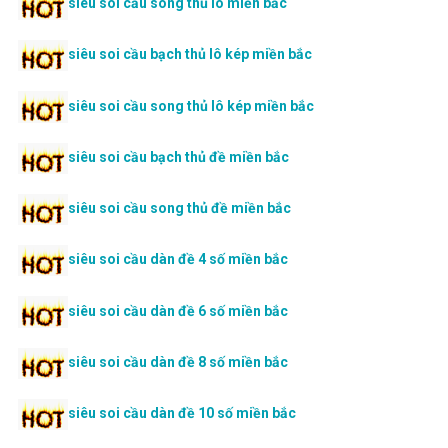
siêu soi cầu song thủ lô miền bắc
siêu soi cầu bạch thủ lô kép miền bắc
siêu soi cầu song thủ lô kép miền bắc
siêu soi cầu bạch thủ đề miền bắc
siêu soi cầu song thủ đề miền bắc
siêu soi cầu dàn đề 4 số miền bắc
siêu soi cầu dàn đề 6 số miền bắc
siêu soi cầu dàn đề 8 số miền bắc
siêu soi cầu dàn đề 10 số miền bắc