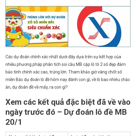
Các dự đoán chính xác nhất dưới đây dựa trên sự kết hợp của
nhiều phương pháp phân tích soi cầu MB cặp lô tô 2 số đẹp đảm
bảo tính chính xác cao, trúng lớn. Tham khảo giờ vàng chốt số
miền Bắc dự đoán lô đề hôm nay đánh con gì, về lô bao nhiêu chắc
ăn, dự đoán đề về mấy, ra con gì?
Xem các kết quả đặc biệt đã về vào
ngày trước đó – Dự đoán lô đề MB
20/1